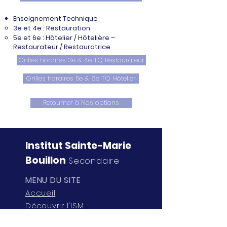
Enseignement Technique
3e et 4e : Restauration
5e et 6e : Hôtelier / Hôtelière –
Restaurateur / Restauratrice
Grilles horaires 3e & 4e TQ Restaurateur
Grilles horaires 5e & 6e TQ Hôtelier
Retourner à Nos options
Institut Sainte-Marie
Bouillon
Secondaire
MENU DU SITE
Accueil
Découvrir l'ISM
Enseignement