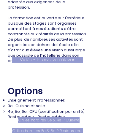
adaptée aux exigences de la
profession.
La formation est ouverte sur l’extérieur
puisque des stages sont organisés,
permettant à nos étudiants d’être
confrontés aux réalités de la profession.
De plus, de nombreuses activités sont
organisées en dehors de l’école afin
d’offrir aux élèves une vision aussi large
que possible de l’hôtellerie dans son
Vidéo - Interview d'élèves
ensemble.
Options
Enseignement Professionnel:
3e : Cuisine et salle
4e, 5e, 6e : CPU (certification par unité)
Restaurateur - Restauratrice
Grilles horaires 3e & 4e P Cuisine
Grilles horaires 5e & 6e P Restaurateur